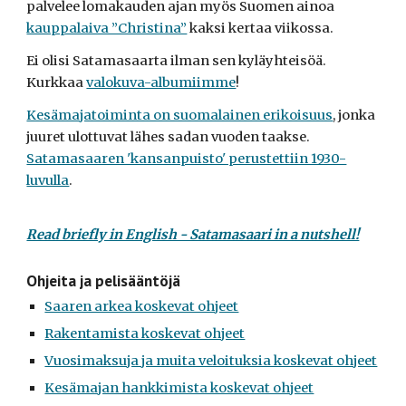
palvelee lomakauden ajan myös Suomen ainoa
kauppalaiva ”Christina”
kaksi kertaa viikossa.
Ei olisi Satamasaarta ilman sen kyläyhteisöä.
Kurkkaa
valokuva-albumiimme
!
Kesämajatoiminta on suomalainen erikoisuus
, jonka
juuret ulottuvat lähes sadan vuoden taakse.
Satamasaaren 'kansanpuisto' perustettiin 1930-
luvulla
.
Read briefly in English - Satamasaari in a nutshell!
Ohjeita ja pelisääntöjä
Saaren arkea koskevat ohjeet
Rakentamista koskevat ohjeet
Vuosimaksuja ja muita veloituksia koskevat ohjeet
Kesämajan hankkimista koskevat ohjeet