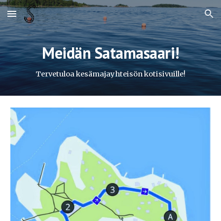
Skip to main content
Skip to navigation
Meidän Satamasaari!
Tervetuloa kesämajayhteisön kotisivuille!