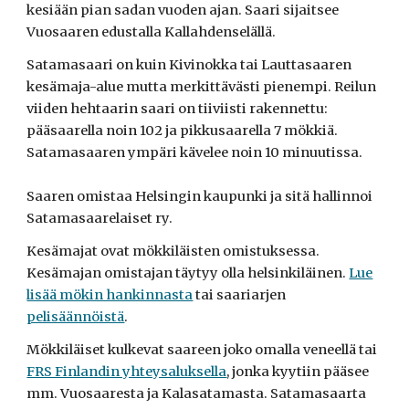
kesiään pian sadan vuoden ajan. Saari sijaitsee
Vuosaaren edustalla
Kallahdenselällä.
Satamasaari on kuin Kivinokka tai Lauttasaaren
kesämaja-alue mutta merkittävästi pienempi. Reilun
viiden hehtaarin saari on tiiviisti rakennettu:
pääsaarella noin 102 ja pikkusaarella 7 mökkiä.
Satamasaaren ympäri kävelee noin 10 minuutissa.
Saaren omistaa Helsingin kaupunki ja sitä hallinnoi
Satamasaarelaiset ry.
Kesämajat ovat mökkiläisten omistuksessa.
Kesämajan omistajan täytyy olla helsinkiläinen.
Lue
lisää mökin hankinnasta
tai saariarjen
pelisäännöistä
.
Mökkiläiset kulkevat saareen joko omalla veneellä tai
FRS Finlandin yhteysaluksella
, jonka kyytiin pääsee
mm. Vuosaaresta ja Kalasatamasta.
Satamasaarta