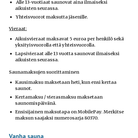
Alle 13-vuotiaat saunovat aina ilmaiseksi
aikuisten seurassa.
Yhteisvuorot maksutta jäsenille.
Vieraat:
Aikuisvieraat maksavat 5 euroa per henkilö sekä
yksityisvuorolla että yhteisvuorolla.
Lapsivieraat alle 13 vuotta saunovat ilmaiseksi
aikuisten seurassa.
Saunamaksujen suorittaminen
Kausimaksu maksetaan heti, kun ensi kertaa
saunot.
Kertamaksu / vierasmaksu maksetaan
saunomispäivänä.
Ensisijainen maksutapa on MobilePay.
Merkitse
maksun saajaksi numerosarja 80370.
Vanha sauna