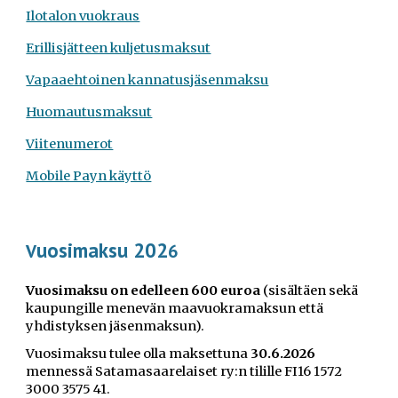
Ilotalon vuokraus
Erillisjätteen kuljetusmaksut
Vapaaehtoinen kannatusjäsenmaksu
Huomautusmaksut
Viitenumerot
Mobile Payn käyttö
uosimaksu 202
V
6
Vuosimaksu on edelleen 600 euroa
(sisältäen sekä
kaupungille menevän maavuokramaksun että
yhdistyksen jäsenmaksun).
Vuosimaksu tulee olla maksettuna
30.6.2026
mennessä Satamasaarelaiset ry:n tilille FI16 1572
3000 3575 41.