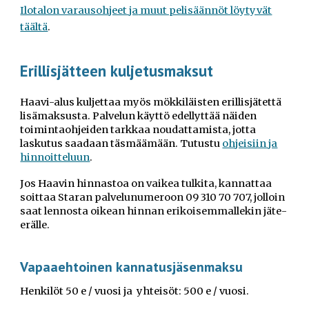
Ilotalon varausohjeet ja
muut pelisäännöt
löytyvät
täältä
.
Erillisjätteen kuljetusmaksut
Haavi-alus kuljettaa myös mökkiläisten erillisjätettä
lisämaksusta.
Palvelun käyttö edellyttää näiden
toimintaohjeiden tarkkaa noudattamista
, jotta
laskutus saadaan täsmäämään. Tutustu
ohjeisiin ja
hinnoitteluun
.
Jos
Haavin hinnastoa
on
vaikea
tulkita
, kannattaa
soittaa Staran palvelunumeroon 09 310 70 707, jolloin
saat lennosta oikean hinnan erikoisemmallekin jäte-
erälle.
Vapaaehtoinen kannatusjäsenmaksu
Henkilöt 50 e / vuosi ja yhteisöt: 500 e / vuosi.