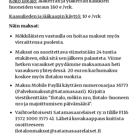
Koko Ilotalo:
alakerran ja yläkerran kaikkien
huoneiden varaus 180 e /vrk.
Kaasulieden ja jääkaapin käyttö:
10 e /vrk
Näin maksat:
ökkiläisten vastuulla on hoitaa maksut myös
M
vieraittensa puolesta.
Maksut on suoritettava viimeistään 24 tuntia
etukäteen, eikä sitä sen jälkeen palauteta. Viime
hetken varaukset pyydämme maksamaan heti
varauksen yhteydessä. 20 euron karhumaksu
koskee myös Ilotalon vuokria.
Maksu Mobile Payllä käyttäen numerosarjaa 36773
(Palvelumaksut@Satamasaari). Kirjoita
viestikenttään "Ilotalo, mökin nro, Ilotalo-huoneen
nro ja majoittumisen päivämäärä".
Vaihtoehtoisesti Satamasaarelaiset ry:n tilille FI16
1572 3000 3575 41. Lähetä kuvakaappaus kuitista
osoitteeseen
ilotalonmaksut@satamasaarelaiset.fi