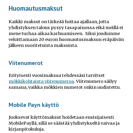
Huomautusmaksut
Kaikki
maksut on tärkeää hoitaa ajallaan, jotta
yhdistyksen talous pysyy tasapainossa eikä meillä ei
mene turhaa aikaa karhuamiseen. Siksi joudumme
veloittamaan 20 euron huomautusmaksun eräpäivän
jälkeen suoritetuista maksuista.
Viitenumerot
Erityisesti vuosimaksua tehdessäsi tarvitset
mökkikohtaista viitenumeroa
. Viitenumero säilyy
samana, vaikka mökkien numerot onkin uudistettu.
Mobile Payn käyttö
Juoksevat käyttömaksut hoidetaan ensisijaisesti
MobilePayllä, sillä
se säästää yhdistykseltä vaivaa ja
kirjanpitokuluja.