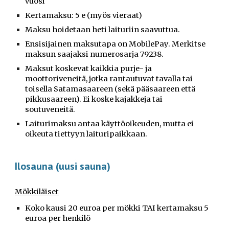
vuosi
Kertamaksu: 5 e (myös vieraat)
Maksu hoidetaan heti laituriin saavuttua.
Ensisijainen maksutapa on MobilePay. Merkitse
maksun saajaksi numerosarja 79238.
Maksut koskevat kaikkia purje- ja
moottoriveneitä, jotka rantautuvat tavalla tai
toisella Satamasaareen (sekä pääsaareen että
pikkusaareen). Ei koske kajakkeja tai
soutuveneitä.
Laiturimaksu antaa käyttöoikeuden, mutta ei
oikeuta tiettyyn laituripaikkaan.
Ilosauna (uusi sauna)
Mökkiläiset
Koko kausi 20 euroa per mökki TAI kertamaksu 5
euroa per henkilö