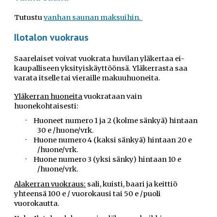
Tutustu
vanhan saunan maksuihin
.
Ilotalon vuokraus
Saarelaiset voivat v
uokrata huvilan yläkertaa ei-
kaupalliseen yksityiskäyttöönsä.
Y
läkerrasta saa
varata itselle tai vieraille makuuhuoneita.
Yläkerran huoneita
vuokrataan vain
huonekohtaisesti:
·
Huoneet numero 1 ja 2 (kolme sänkyä) hintaan
30 e /huone/vrk.
·
Huone numero 4 (kaksi sänkyä) hintaan 20 e
/huone/vrk.
·
Huone numero 3 (yksi sänky) hintaan 10 e
/huone/vrk.
Alakerran vuokraus:
sali, kuisti, baari ja keittiö
yhteensä 100 e / vuorokausi tai 50 e /puoli
vuorokautta.