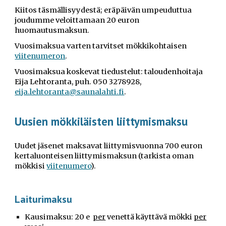
Kiitos täsmällisyydestä; eräpäivän umpeuduttua
joudumme veloittamaan 20 euron
huomautusmaksun.
Vuosimaksua varten tarvitset mökkikohtaisen
viitenumeron
.
Vuosimaksua koskevat tiedustelut: taloudenhoitaja
Eija Lehtoranta, puh. 050 3278928,
eija.lehtoranta@saunalahti.fi
.
Uusien mökkiläisten liittymismaksu
Uudet jäsenet maksavat liittymisvuonna
7
00 euron
kertaluonteisen liittymismaksun
(tarkista oman
mökkisi
viitenumero
).
Laiturimaksu
Kausimaksu: 20 e
per
venettä käyttävä mökki
per