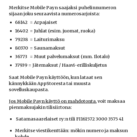
M
erkitse Mobi
le Payn
saajaksi puhelinnumeron
sijaan joku seuraavista numerosarjoista:
68142
= Arpajaiset
16402
= Juhlat (esim. juomat, ruoka)
79238 = Laiturimaksu
80370
= Saunamaksut
36773
= Muut palvelumaksut (mm. Ilotalo)
37939 = Jätemaksut / Haavi-erilliskuljetus
Saat Mobile Payn käyttöön, kun lataat sen
kännykkään AppStoresta tai muusta
sovelluskaupasta.
Jos Mobile Payn käyttö on mahdotonta
, voit maksaa
pienmaksujakin tilisiirtona:
Satamasaarelaiset ry:n tili FI161572 3000 3575 41
Merkitse viestikenttään: mökin numero
ja maksun
kohde.